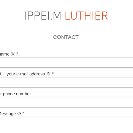
IPPEI.M
LUTHIER
CONTACT
name ※
ur e-mail address ※
phone number
ssage ※